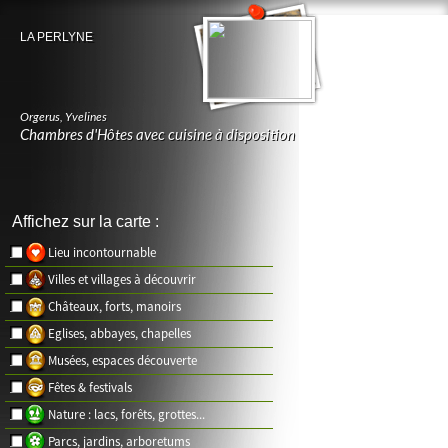
LA PERLYNE
Orgerus
,
Yvelines
Chambres d'Hôtes avec cuisine à disposition
Affichez sur la carte :
Lieu incontournable
Villes et villages à découvrir
Châteaux, forts, manoirs
Eglises, abbayes, chapelles
Musées, espaces découverte
Fêtes & festivals
Nature : lacs, forêts, grottes...
Parcs, jardins, arboretums