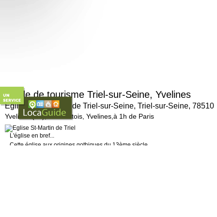
Guide de tourisme Triel-sur-Seine, Yvelines
Église Saint-Martin de Triel-sur-Seine, Triel-sur-Seine, 78510
Yvelines (78), Le Mantois, Yvelines,à 1h de Paris
L'église en bref...
Cette église aux origines gothiques du 13ème siècle
possède des éléments flamboyants du 15ème siècle et
des éléments Renaissance du 16ème siècle.
A ne pas manquer...
Les beaux vitraux du 16ème siècle.
> Pour en savoir plus :
http://www.triel-sur-se ...
D'autres sites à découvrir dans notre guide touristique sur le même thème
'Eglises, abbayes, chapelles' :